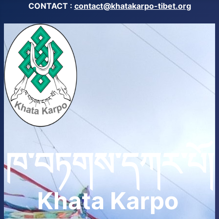
CONTACT :
contact@khatakarpo-tibet.org
ཁ་བཏགས་དཀར་པོ།
Khata Karpo