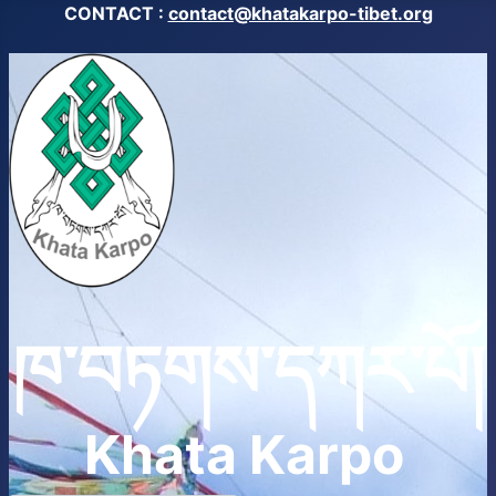
CONTACT :
contact@khatakarpo-tibet.org
ཁ་བཏགས་དཀར་པོ།
Khata Karpo