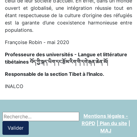
celui de leur société d’accueil. En effet, dans un monde
ouvert et globalisé, une intégration réussie tout en
étant respectueuse de la culture d’origine des réfugiés
est la garante d’une coexistence harmonieuse entre
populations.
Françoise Robin - mai 2020
Professeure des universités - Langue et littérature
tibétaines བོད་ཀྱི་སྐད་ཡིག
་དང་རྩོམ་རིག་གི་དགེ་རྒན་ཆེན་མོ།
Responsable de la section Tibet à l'Inalco.
INALCO
Recherche
Mentions légales -
RGPD
|
Plan du site
|
Valider
MAJ