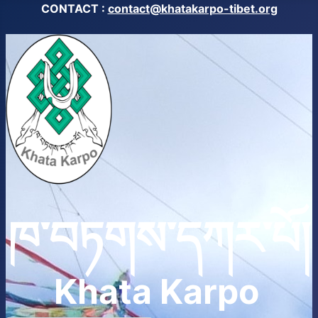
CONTACT :
contact@khatakarpo-tibet.org
ཁ་བཏགས་དཀར་པོ།
Khata Karpo