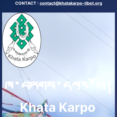
CONTACT :
contact@khatakarpo-tibet.org
ཁ་བཏགས་དཀར་པོ།
Khata Karpo