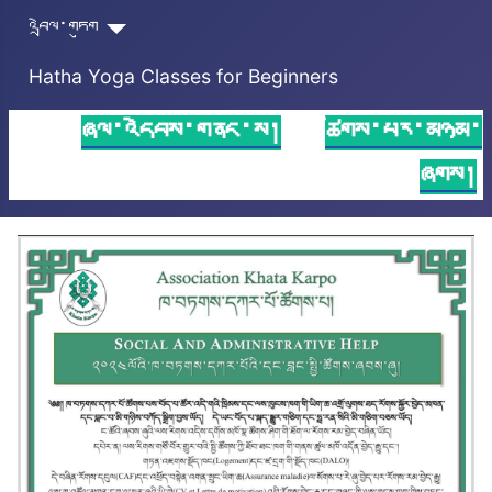
འབྲེལ་གཏུག
Hatha Yoga Classes for Beginners
ཞལ་འདེབས་གནང་ས།
ཚོགས་པར་མཉམ་
ཞུགས།