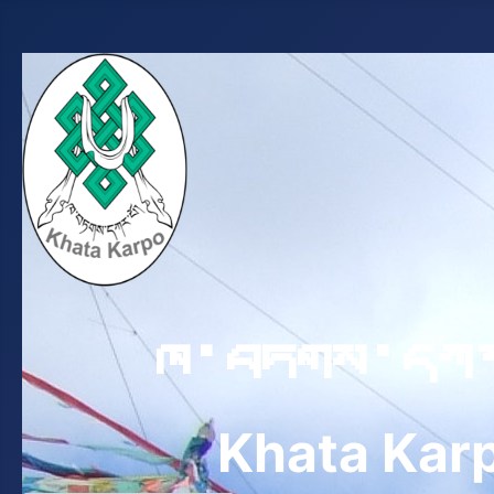
ཁ་བཏགས་དཀར
Khata Kar