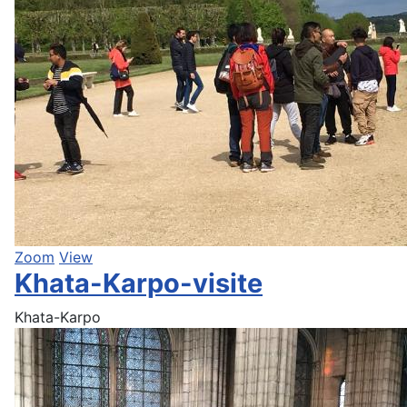
Zoom
View
Khata-Karpo-visite
Khata-Karpo