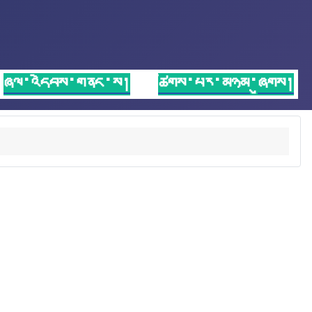
ཞལ་འདེབས་གནང་ས།
ཚོགས་པར་མཉམ་ཞུགས།