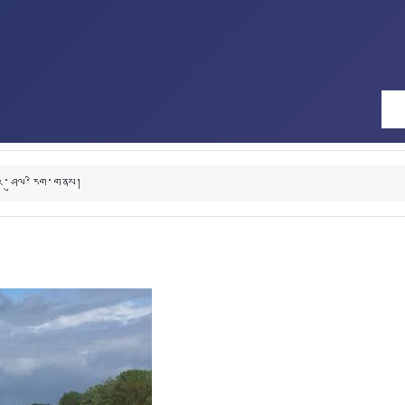
འ་ཤུལ་རིག་གནས།