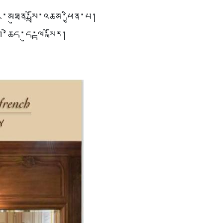
ཐུན་སྤྲོ་འཆམ་ཕྱིན་པ།
་ཆེད་དུ་ལྟ་སྐོར།