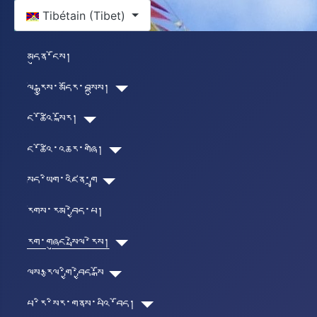
Select your language
Tibétain (Tibet)
མདུན་ངོས།
ལོ་རྒྱུས་མདོར་བསྡུས།
ང་ཚོའི་སྐོར།
ང་ཚོའི་འཆར་གཞི།
སྐད་ཡིག་འཛིན་གྲྭ
རོགས་རམ་བྱེད་པ།
རིག་གཞུང་སྤེལ་རེས།
ལུས་རྩལ་གྱི་བྱེད་སྒོ
པཱ་རི་སིར་གནས་པའི་བོད།