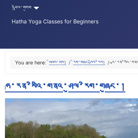
འབྲེལ་གཏུག
Hatha Yoga Classes for Beginners
You are here:
ཕེབས་བསུ།
རིག་གཞུང་སྤེལ་རེས།
ཧྥ་རན་སིའི་གན
ཧྥ་རན་སིའི་གནའ་ཤུལ་རིག་གཞུང་།