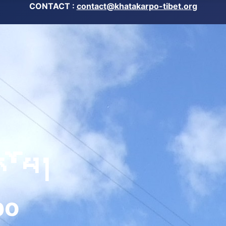
CONTACT :
contact@khatakarpo-tibet.org
་པོ།
po