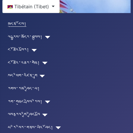
Select your language
Tibétain (Tibet)
མདུན་ངོས།
ལོ་རྒྱུས་མདོར་བསྡུས།
ང་ཚོའི་སྐོར།
ང་ཚོའི་འཆར་གཞི།
སྐད་ཡིག་འཛིན་གྲྭ
རོགས་རམ་བྱེད་པ།
རིག་གཞུང་སྤེལ་རེས།
ལུས་རྩལ་གྱི་བྱེད་སྒོ
པཱ་རི་སིར་གནས་པའི་བོད།