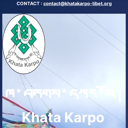
CONTACT :
contact@khatakarpo-tibet.org
ཁ་བཏགས་དཀར་པོ།
Khata Karpo