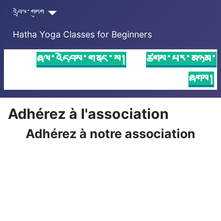
འབྲེལ་གཏུག
Hatha Yoga Classes for Beginners
ཞལ་འདེབས་གནང་ས།
ཚོགས་པར་མཉམ་
ཞུགས།
Adhérez à l'association
Adhérez à notre association